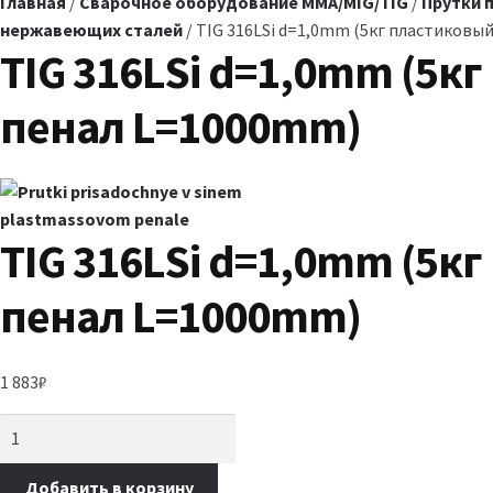
Главная
/
Сварочное оборудование MMA/MIG/TIG
/
Прутки 
нержавеющих сталей
/ TIG 316LSi d=1,0mm (5кг пластиковы
TIG 316LSi d=1,0mm (5к
пенал L=1000mm)
TIG 316LSi d=1,0mm (5к
пенал L=1000mm)
1 883
₽
Добавить в корзину