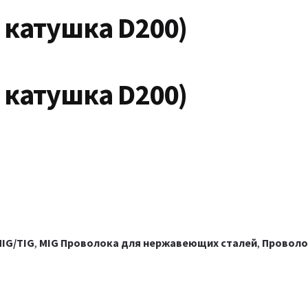
 катушка D200)
 катушка D200)
IG/TIG
,
MIG Проволока для нержавеющих сталей
,
Проволо