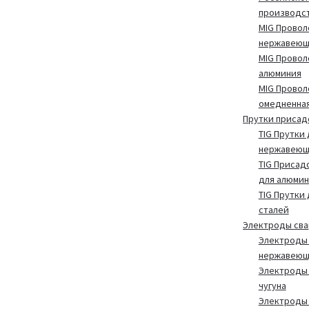
производс
MIG Провол
нержавеющ
MIG Провол
алюминия
MIG Провол
омедненна
Прутки присад
TIG Прутки 
нержавеющ
TIG Присад
для алюмин
TIG Прутки
сталей
Электроды св
Электроды 
нержавеющ
Электроды 
чугуна
Электроды