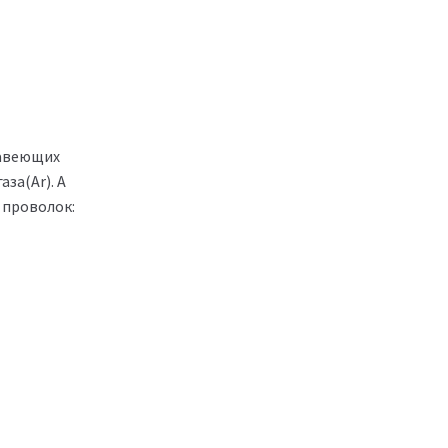
жавеющих
за(Ar). А
 проволок: