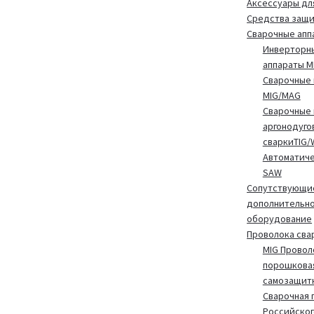
Аксессуары дл
Средства защ
Сварочные апп
Инверторн
аппараты 
Сварочные 
MIG/MAG
Сварочные 
аргонодуго
сваркиTIG/
Автоматиче
SAW
Сопутствующие
дополнительн
оборудование
Проволока сва
MIG Провол
порошкова
самозащит
Сварочная 
Российског