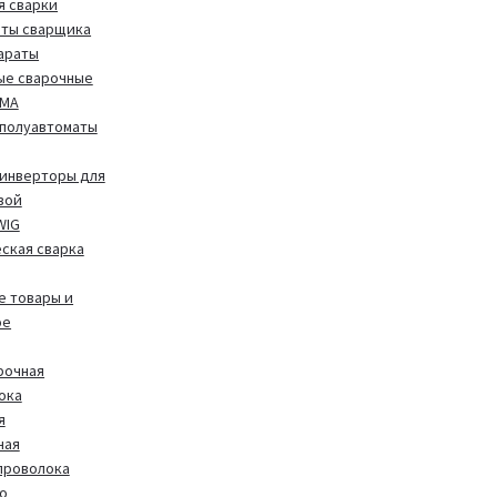
я сварки
иты сварщика
араты
ые сварочные
MMA
полуавтоматы
инверторы для
вой
WIG
ская сварка
 товары и
ое
рочная
ока
я
ная
проволока
о