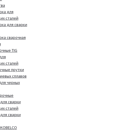
тва
ока для
их сталей
ока для сварки
ока сварочная
я
очные TIG
для
их сталей
очные прутки
иевых сплавов
 для черных
арочные
для сварки
их сталей
для сварки
 KOBELCO