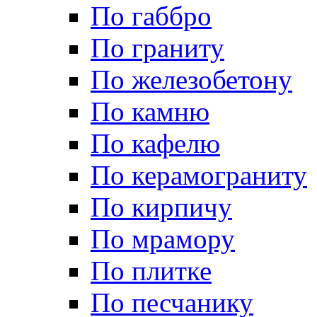
По габбро
По граниту
По железобетону
По камню
По кафелю
По керамограниту
По кирпичу
По мрамору
По плитке
По песчанику