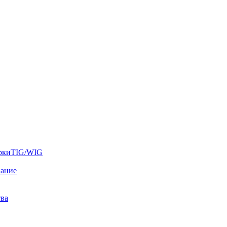
аркиTIG/WIG
вание
тва