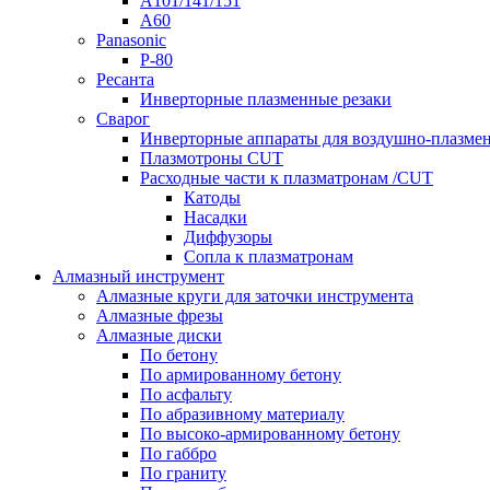
A101/141/151
A60
Panasonic
P-80
Ресанта
Инверторные плазменные резаки
Сварог
Инверторные аппараты для воздушно-плазмен
Плазмотроны CUT
Расходные части к плазматронам /CUT
Катоды
Насадки
Диффузоры
Сопла к плазматронам
Алмазный инструмент
Алмазные круги для заточки инструмента
Алмазные фрезы
Алмазные диски
По бетону
По армированному бетону
По асфальту
По абразивному материалу
По высоко-армированному бетону
По габбро
По граниту