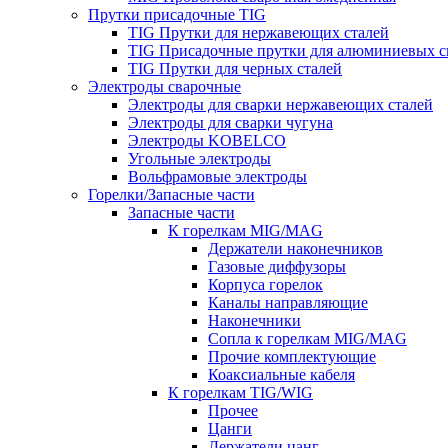
Прутки присадочные TIG
TIG Прутки для нержавеющих сталей
TIG Присадочные прутки для алюминиевых с
TIG Прутки для черных сталей
Электроды сварочные
Электроды для сварки нержавеющих сталей
Электроды для сварки чугуна
Электроды KOBELCO
Угольные электроды
Вольфрамовые электроды
Горелки/Запасные части
Запасные части
К горелкам MIG/MAG
Держатели наконечников
Газовые диффузоры
Корпуса горелок
Каналы направляющие
Наконечники
Сопла к горелкам MIG/MAG
Прочие комплектующие
Коаксиальные кабеля
К горелкам TIG/WIG
Прочее
Цанги
Держатели цанг