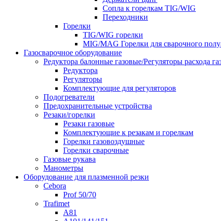
Сопла к горелкам TIG/WIG
Переходники
Горелки
TIG/WIG горелки
MIG/MAG Горелки для сварочного полу
Газосварочное оборудование
Редуктора балонные газовые/Регуляторы расхода га
Редуктора
Регуляторы
Комплектующие для регуляторов
Подогреватели
Предохранительные устройства
Резаки/горелки
Резаки газовые
Комплектующие к резакам и горелкам
Горелки газовоздушные
Горелки сварочные
Газовые рукава
Манометры
Оборудование для плазменной резки
Cebora
Prof 50/70
Trafimet
A81