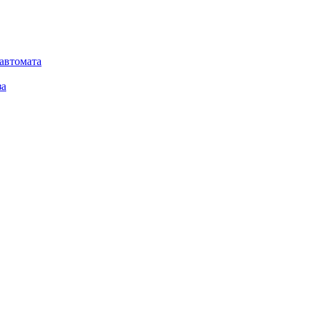
автомата
за