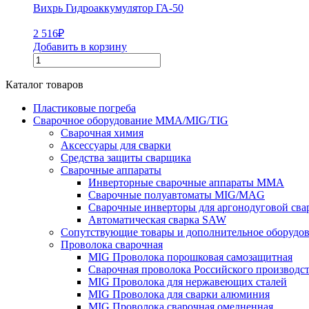
Вихрь Гидроаккумулятор ГА-50
2 516
₽
Добавить в корзину
Каталог товаров
Пластиковые погреба
Сварочное оборудование MMA/MIG/TIG
Сварочная химия
Аксессуары для сварки
Средства защиты сварщика
Сварочные аппараты
Инверторные сварочные аппараты MMA
Сварочные полуавтоматы MIG/MAG
Сварочные инверторы для аргонодуговой св
Автоматическая сварка SAW
Сопутствующие товары и дополнительное оборудо
Проволока сварочная
MIG Проволока порошковая самозащитная
Сварочная проволока Российского производс
MIG Проволока для нержавеющих сталей
MIG Проволока для сварки алюминия
MIG Проволока сварочная омедненная