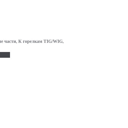
е части
,
К горелкам TIG/WIG
,