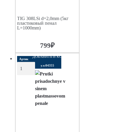
TIG 308LSi d=2,0mm (5кг
пластиковый пенал
L=1000mm)
799
₽
ДОБАВИТЬ В КОРЗИНУ
Артик
ул:04355