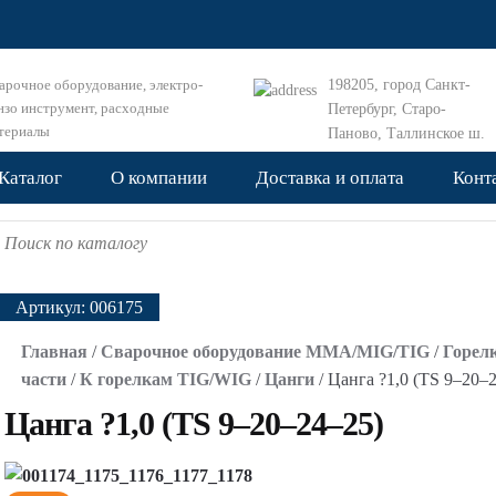
арочное оборудование, электро-
198205, город Санкт-
нзо инструмент, расходные
Петербург, Старо-
териалы
Паново, Таллинское ш.
дом 153к1
Каталог
О компании
Доставка и оплата
Конт
earch for:
Артикул:
006175
Главная
/
Сварочное оборудование MMA/MIG/TIG
/
Горел
части
/
К горелкам TIG/WIG
/
Цанги
/ Цанга ?1,0 (TS 9–20–
Цанга ?1,0 (TS 9–20–24–25)