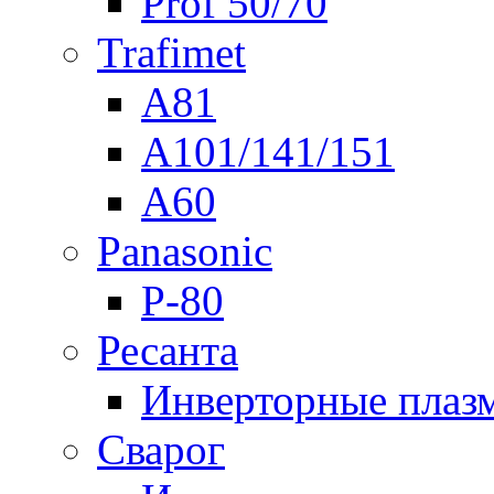
Prof 50/70
Trafimet
A81
A101/141/151
A60
Panasonic
P-80
Ресанта
Инверторные плаз
Сварог