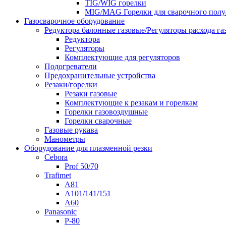
TIG/WIG горелки
MIG/MAG Горелки для сварочного полу
Газосварочное оборудование
Редуктора балонные газовые/Регуляторы расхода га
Редуктора
Регуляторы
Комплектующие для регуляторов
Подогреватели
Предохранительные устройства
Резаки/горелки
Резаки газовые
Комплектующие к резакам и горелкам
Горелки газовоздушные
Горелки сварочные
Газовые рукава
Манометры
Оборудование для плазменной резки
Cebora
Prof 50/70
Trafimet
A81
A101/141/151
A60
Panasonic
P-80