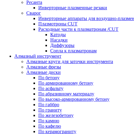
Ресанта
Инверторные плазменные резаки
Сварог
Инверторные аппараты для воздушно-плазмен
Плазмотроны CUT
Расходные части к плазматронам /CUT
Катоды
Насадки
Диффузоры
Сопла к плазматронам
Алмазный инструмент
Алмазные круги для заточки инструмента
Алмазные фрезы
Алмазные диски
По бетону
По армированному бетону
По асфальту
По абразивному материалу
По высоко-армированному бетону
По габбро
По граниту
По железобетону
По камню
По кафелю
По керамограниту