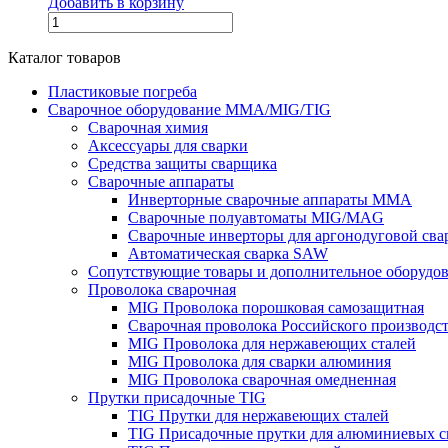
Добавить в корзину
Каталог товаров
Пластиковые погреба
Сварочное оборудование MMA/MIG/TIG
Сварочная химия
Аксессуары для сварки
Средства защиты сварщика
Сварочные аппараты
Инверторные сварочные аппараты MMA
Сварочные полуавтоматы MIG/MAG
Сварочные инверторы для аргонодуговой св
Автоматическая сварка SAW
Сопутствующие товары и дополнительное оборудо
Проволока сварочная
MIG Проволока порошковая самозащитная
Сварочная проволока Российского производс
MIG Проволока для нержавеющих сталей
MIG Проволока для сварки алюминия
MIG Проволока сварочная омедненная
Прутки присадочные TIG
TIG Прутки для нержавеющих сталей
TIG Присадочные прутки для алюминиевых с