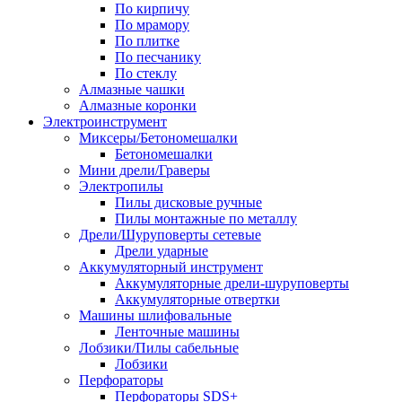
По кирпичу
По мрамору
По плитке
По песчанику
По стеклу
Алмазные чашки
Алмазные коронки
Электроинструмент
Миксеры/Бетономешалки
Бетономешалки
Мини дрели/Граверы
Электропилы
Пилы дисковые ручные
Пилы монтажные по металлу
Дрели/Шуруповерты сетевые
Дрели ударные
Аккумуляторный инструмент
Аккумуляторные дрели-шуруповерты
Аккумуляторные отвертки
Машины шлифовальные
Ленточные машины
Лобзики/Пилы сабельные
Лобзики
Перфораторы
Перфораторы SDS+