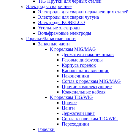
TIG Прутки для черных сталей
Электроды сварочные
Электроды для сварки нержавеющих сталей
Электроды для сварки чугуна
Электроды KOBELCO
Угольные электроды
Вольфрамовые электроды
Горелки/Запасные части
Запасные части
К горелкам MIG/MAG
Держатели наконечников
Газовые диффузоры
Корпуса горелок
Каналы направляющие
Наконечники
Сопла к горелкам MIG/MAG
Прочие комплектующие
Коаксиальные кабеля
К горелкам TIG/WIG
Прочее
Цанги
Держатели цанг
Сопла к горелкам TIG/WIG
Переходники
Горелки