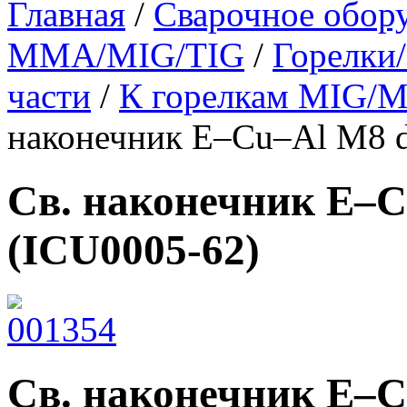
Главная
/
Сварочное обор
MMA/MIG/TIG
/
Горелки/
части
/
К горелкам MIG/
наконечник E–Cu–Al М8 d
Св. наконечник E–C
(ICU0005-62)
Св. наконечник E–C