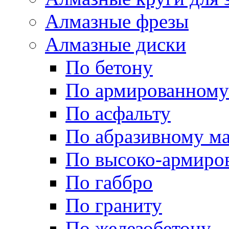
Алмазные фрезы
Алмазные диски
По бетону
По армированному
По асфальту
По абразивному м
По высоко-армиро
По габбро
По граниту
По железобетону