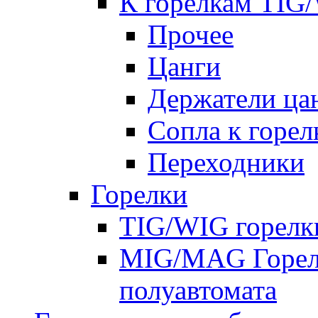
К горелкам TIG
Прочее
Цанги
Держатели ца
Сопла к горе
Переходники
Горелки
TIG/WIG горелк
MIG/MAG Горелк
полуавтомата