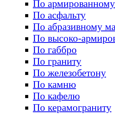
По армированному
По асфальту
По абразивному м
По высоко-армиро
По габбро
По граниту
По железобетону
По камню
По кафелю
По керамограниту