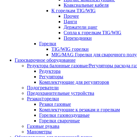
Коаксиальные кабеля
К горелкам TIG/WIG
Прочее
Цанги
Держатели цанг
Сопла к горелкам TIG/WIG
Переходники
Горелки
TIG/WIG горелки
MIG/MAG Горелки для сварочного полу
Газосварочное оборудование
Редуктора балонные газовые/Регуляторы расхода га
Редуктора
Регуляторы
Комплектующие для регуляторов
Подогреватели
Предохранительные устройства
Резаки/горелки
Резаки газовые
Комплектующие к резакам и горелкам
Горелки газовоздушные
Горелки сварочные
Газовые рукава
Манометры