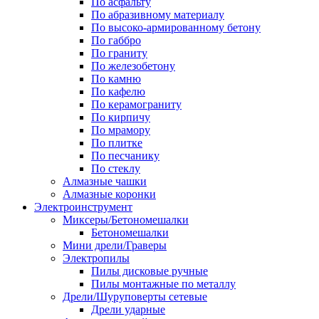
По асфальту
По абразивному материалу
По высоко-армированному бетону
По габбро
По граниту
По железобетону
По камню
По кафелю
По керамограниту
По кирпичу
По мрамору
По плитке
По песчанику
По стеклу
Алмазные чашки
Алмазные коронки
Электроинструмент
Миксеры/Бетономешалки
Бетономешалки
Мини дрели/Граверы
Электропилы
Пилы дисковые ручные
Пилы монтажные по металлу
Дрели/Шуруповерты сетевые
Дрели ударные