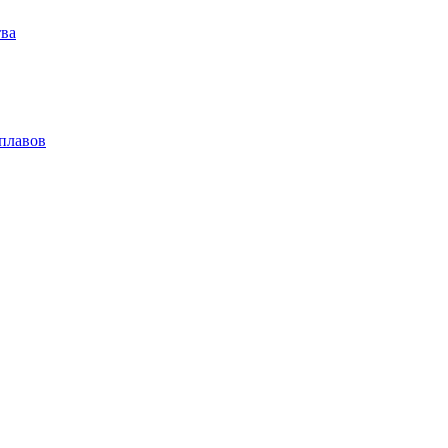
тва
плавов