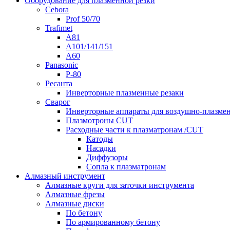
Оборудование для плазменной резки
Cebora
Prof 50/70
Trafimet
A81
A101/141/151
A60
Panasonic
P-80
Ресанта
Инверторные плазменные резаки
Сварог
Инверторные аппараты для воздушно-плазмен
Плазмотроны CUT
Расходные части к плазматронам /CUT
Катоды
Насадки
Диффузоры
Сопла к плазматронам
Алмазный инструмент
Алмазные круги для заточки инструмента
Алмазные фрезы
Алмазные диски
По бетону
По армированному бетону