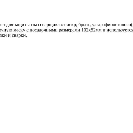
чен для защиты глаз сварщика от искр, брызг, ультрафиолетово
рочную маску с посадочными размерами 102х52мм и используетс
зки и сварки.