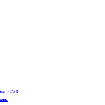
аркиTIG/WIG
вание