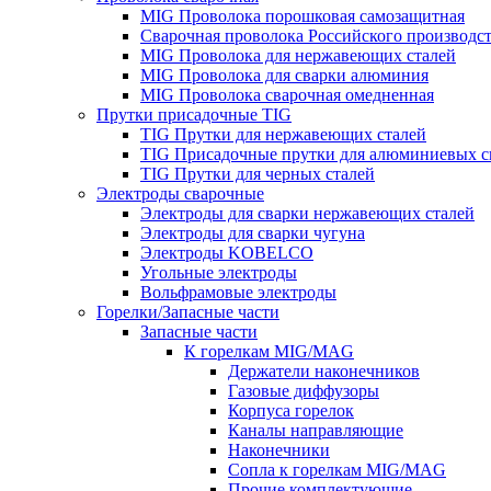
MIG Проволока порошковая самозащитная
Сварочная проволока Российского производс
MIG Проволока для нержавеющих сталей
MIG Проволока для сварки алюминия
MIG Проволока сварочная омедненная
Прутки присадочные TIG
TIG Прутки для нержавеющих сталей
TIG Присадочные прутки для алюминиевых с
TIG Прутки для черных сталей
Электроды сварочные
Электроды для сварки нержавеющих сталей
Электроды для сварки чугуна
Электроды KOBELCO
Угольные электроды
Вольфрамовые электроды
Горелки/Запасные части
Запасные части
К горелкам MIG/MAG
Держатели наконечников
Газовые диффузоры
Корпуса горелок
Каналы направляющие
Наконечники
Сопла к горелкам MIG/MAG
Прочие комплектующие