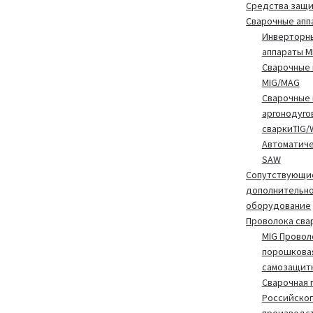
Средства защ
Сварочные апп
Инверторн
аппараты 
Сварочные 
MIG/MAG
Сварочные 
аргонодуго
сваркиTIG/
Автоматиче
SAW
Сопутствующие
дополнительн
оборудование
Проволока сва
MIG Провол
порошкова
самозащит
Сварочная 
Российског