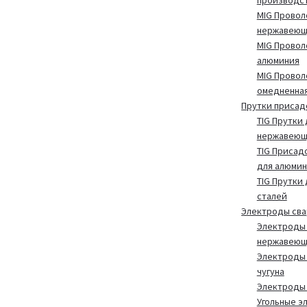
производс
MIG Провол
нержавеющ
MIG Провол
алюминия
MIG Провол
омедненна
Прутки присад
TIG Прутки 
нержавеющ
TIG Присад
для алюмин
TIG Прутки
сталей
Электроды св
Электроды 
нержавеющ
Электроды 
чугуна
Электроды
Угольные э