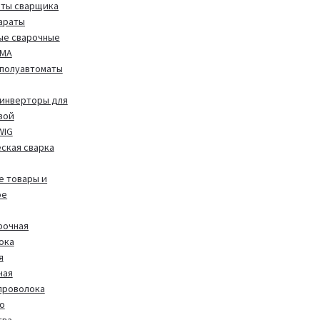
иты сварщика
араты
ые сварочные
MMA
полуавтоматы
инверторы для
вой
WIG
ская сварка
 товары и
ое
рочная
ока
я
ная
проволока
о