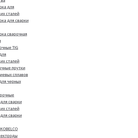
тва
ока для
их сталей
ока для сварки
ока сварочная
я
очные TIG
для
их сталей
очные прутки
иевых сплавов
 для черных
арочные
для сварки
их сталей
для сварки
 KOBELCO
лектроды