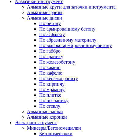
Алмазный инструмент
Алмазные круги для заточки инструмента
Алмазные фрезы
Алмазные диски
По бетону
По армированному бетону
По асфальту
По абразивному материалу
По высоко-армированному бетону
По габбро
По граниту
По железобетону
По камню
По кафелю
По керамограниту
По кирпичу
По мрамору
По плитке
По песчанику
По стеклу
Алмазные чашки
Алмазные коронки
Электроинструмент
Миксеры/Бетономешалки
Бетономешалки