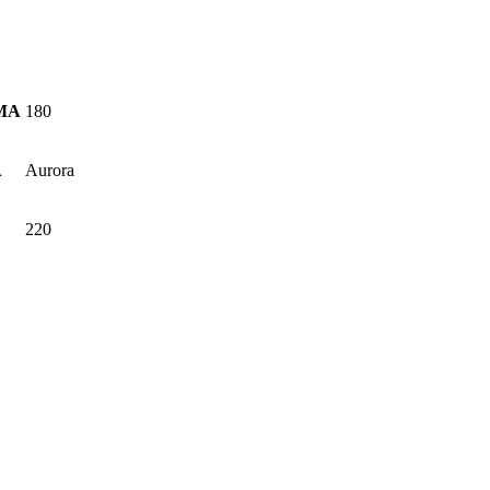
MMA
180
A
Aurora
220