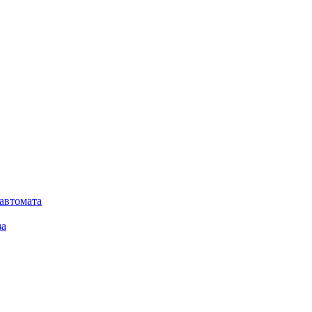
автомата
за