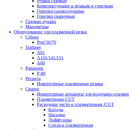
Резаки газовые
Комплектующие к резакам и горелкам
Горелки газовоздушные
Горелки сварочные
Газовые рукава
Манометры
Оборудование для плазменной резки
Cebora
Prof 50/70
Trafimet
A81
A101/141/151
A60
Panasonic
P-80
Ресанта
Инверторные плазменные резаки
Сварог
Инверторные аппараты для воздушно-плазмен
Плазмотроны CUT
Расходные части к плазматронам /CUT
Катоды
Насадки
Диффузоры
Сопла к плазматронам