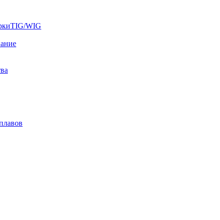
аркиTIG/WIG
вание
тва
плавов