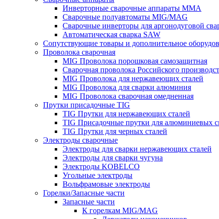
Инверторные сварочные аппараты MMA
Сварочные полуавтоматы MIG/MAG
Сварочные инверторы для аргонодуговой св
Автоматическая сварка SAW
Сопутствующие товары и дополнительное оборудо
Проволока сварочная
MIG Проволока порошковая самозащитная
Сварочная проволока Российского производс
MIG Проволока для нержавеющих сталей
MIG Проволока для сварки алюминия
MIG Проволока сварочная омедненная
Прутки присадочные TIG
TIG Прутки для нержавеющих сталей
TIG Присадочные прутки для алюминиевых с
TIG Прутки для черных сталей
Электроды сварочные
Электроды для сварки нержавеющих сталей
Электроды для сварки чугуна
Электроды KOBELCO
Угольные электроды
Вольфрамовые электроды
Горелки/Запасные части
Запасные части
К горелкам MIG/MAG