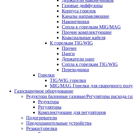
Держатели наконечников
Газовые диффузоры
Корпуса горелок
Каналы направляющие
Наконечники
Сопла к горелкам MIG/MAG
Прочие комплектующие
Коаксиальные кабеля
К горелкам TIG/WIG
Прочее
Цанги
Держатели цанг
Сопла к горелкам TIG/WIG
Переходники
Горелки
TIG/WIG горелки
MIG/MAG Горелки для сварочного полу
Газосварочное оборудование
Редуктора балонные газовые/Регуляторы расхода га
Редуктора
Регуляторы
Комплектующие для регуляторов
Подогреватели
Предохранительные устройства
Резаки/горелки