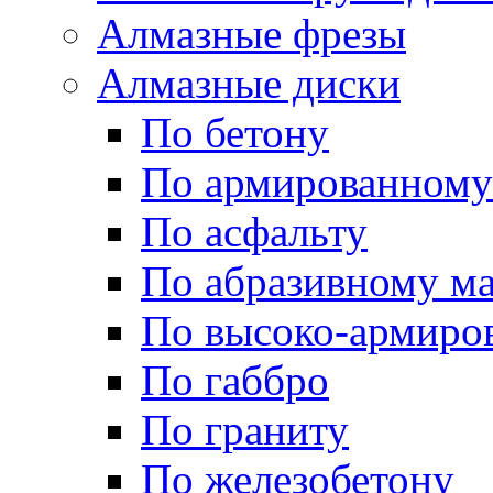
Алмазные фрезы
Алмазные диски
По бетону
По армированному
По асфальту
По абразивному м
По высоко-армиро
По габбро
По граниту
По железобетону