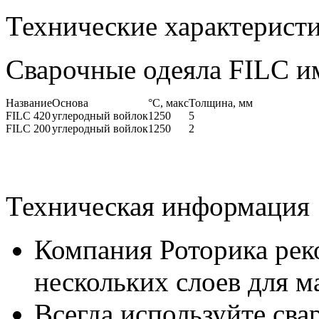
Технические характерист
Сварочные одеяла FILC и
Название
Основа
°C, макс
Толщина, мм
FILC 420
углеродный войлок
1250
5
FILC 200
углеродный войлок
1250
2
Техническая информация
Компания Роторика рек
нескольких слоев для 
Всегда используйте сва