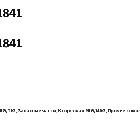
1841
1841
IG/TIG
,
Запасные части
,
К горелкам MIG/MAG
,
Прочие комп