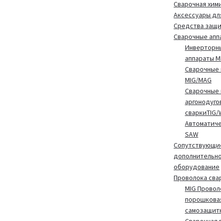
Сварочная хим
Аксессуары дл
Средства защ
Сварочные апп
Инверторн
аппараты 
Сварочные 
MIG/MAG
Сварочные 
аргонодуго
сваркиTIG/
Автоматиче
SAW
Сопутствующие
дополнительн
оборудование
Проволока сва
MIG Провол
порошкова
самозащит
Сварочная 