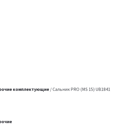
рочие комплектующие
/ Сальник PRO (MS 15) UB1841
рочие