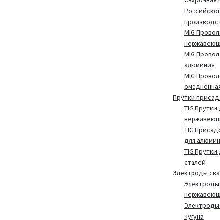
Российског
производс
MIG Провол
нержавеющ
MIG Провол
алюминия
MIG Провол
омедненна
Прутки присад
TIG Прутки 
нержавеющ
TIG Присад
для алюмин
TIG Прутки
сталей
Электроды св
Электроды 
нержавеющ
Электроды 
чугуна