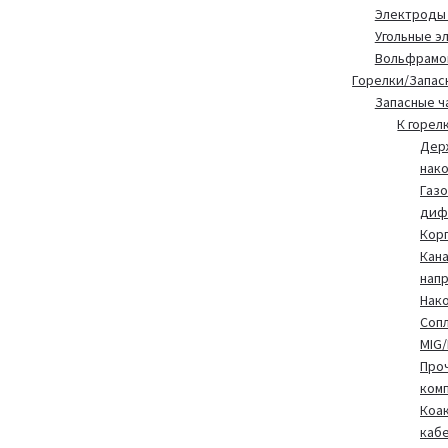
Электроды
Угольные э
Вольфрамо
Горелки/Запас
Запасные ч
К горел
Дер
нак
Газ
диф
Корп
Кан
нап
Нак
Сопл
MIG
Про
ком
Коа
каб