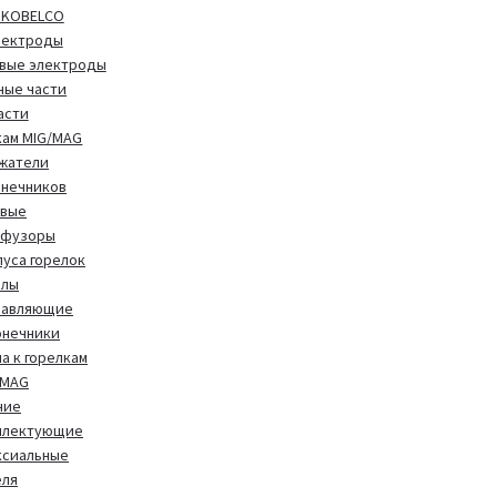
 KOBELCO
лектроды
вые электроды
ные части
асти
кам MIG/MAG
жатели
онечников
овые
фузоры
уса горелок
алы
равляющие
онечники
а к горелкам
/MAG
чие
плектующие
ксиальные
еля