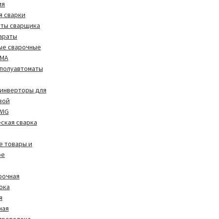
ия
я сварки
иты сварщика
араты
ые сварочные
MMA
полуавтоматы
инверторы для
вой
WIG
ская сварка
 товары и
ое
рочная
ока
я
ная
проволока