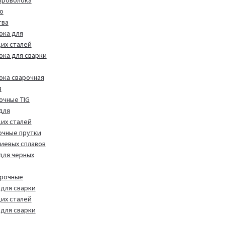
о
тва
ока для
их сталей
ока для сварки
ока сварочная
я
очные TIG
для
их сталей
очные прутки
иевых сплавов
 для черных
арочные
для сварки
их сталей
для сварки