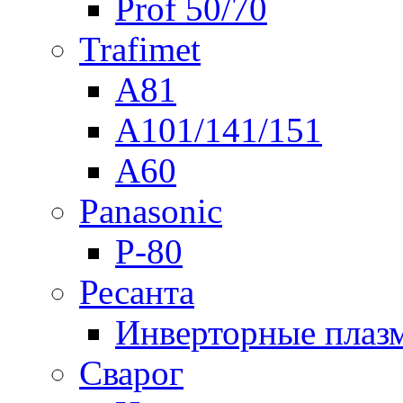
Prof 50/70
Trafimet
A81
A101/141/151
A60
Panasonic
P-80
Ресанта
Инверторные плаз
Сварог