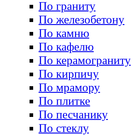
По граниту
По железобетону
По камню
По кафелю
По керамограниту
По кирпичу
По мрамору
По плитке
По песчанику
По стеклу