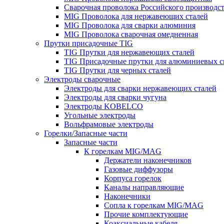
Сварочная проволока Российского производс
MIG Проволока для нержавеющих сталей
MIG Проволока для сварки алюминия
MIG Проволока сварочная омедненная
Прутки присадочные TIG
TIG Прутки для нержавеющих сталей
TIG Присадочные прутки для алюминиевых с
TIG Прутки для черных сталей
Электроды сварочные
Электроды для сварки нержавеющих сталей
Электроды для сварки чугуна
Электроды KOBELCO
Угольные электроды
Вольфрамовые электроды
Горелки/Запасные части
Запасные части
К горелкам MIG/MAG
Держатели наконечников
Газовые диффузоры
Корпуса горелок
Каналы направляющие
Наконечники
Сопла к горелкам MIG/MAG
Прочие комплектующие
Коаксиальные кабеля