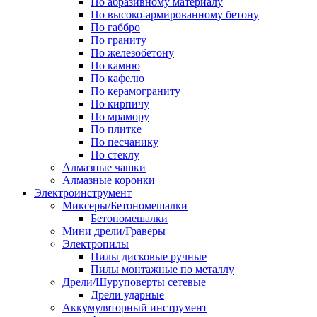
По абразивному материалу
По высоко-армированному бетону
По габбро
По граниту
По железобетону
По камню
По кафелю
По керамограниту
По кирпичу
По мрамору
По плитке
По песчанику
По стеклу
Алмазные чашки
Алмазные коронки
Электроинструмент
Миксеры/Бетономешалки
Бетономешалки
Мини дрели/Граверы
Электропилы
Пилы дисковые ручные
Пилы монтажные по металлу
Дрели/Шуруповерты сетевые
Дрели ударные
Аккумуляторный инструмент