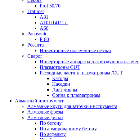
Cebora
Prof 50/70
Trafimet
A81
A101/141/151
A60
Panasonic
P-80
Ресанта
Инверторные плазменные резаки
Сварог
Инверторные аппараты для воздушно-плазмен
Плазмотроны CUT
Расходные части к плазматронам /CUT
Катоды
Насадки
Диффузоры
Сопла к плазматронам
Алмазный инструмент
Алмазные круги для заточки инструмента
Алмазные фрезы
Алмазные диски
По бетону
По армированному бетону
По асфальту