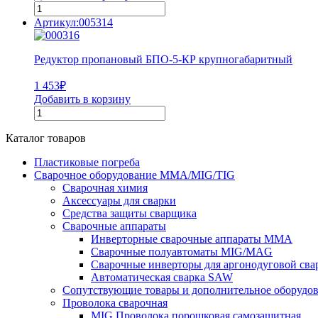
Артикул:005314
Редуктор пропановый БПО-5-КР крупногабаритный
1 453
₽
Добавить в корзину
Каталог товаров
Пластиковые погреба
Сварочное оборудование MMA/MIG/TIG
Сварочная химия
Аксессуары для сварки
Средства защиты сварщика
Сварочные аппараты
Инверторные сварочные аппараты MMA
Сварочные полуавтоматы MIG/MAG
Сварочные инверторы для аргонодуговой св
Автоматическая сварка SAW
Сопутствующие товары и дополнительное оборудо
Проволока сварочная
MIG Проволока порошковая самозащитная