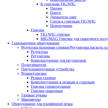
К горелкам TIG/WIG
Прочее
Цанги
Держатели цанг
Сопла к горелкам TIG/WIG
Переходники
Горелки
TIG/WIG горелки
MIG/MAG Горелки для сварочного полу
Газосварочное оборудование
Редуктора балонные газовые/Регуляторы расхода га
Редуктора
Регуляторы
Комплектующие для регуляторов
Подогреватели
Предохранительные устройства
Резаки/горелки
Резаки газовые
Комплектующие к резакам и горелкам
Горелки газовоздушные
Горелки сварочные
Газовые рукава
Манометры
Оборудование для плазменной резки