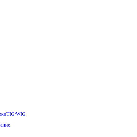
аркиTIG/WIG
вание