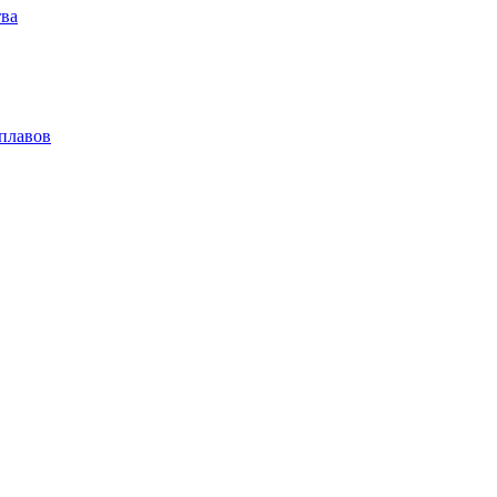
тва
плавов