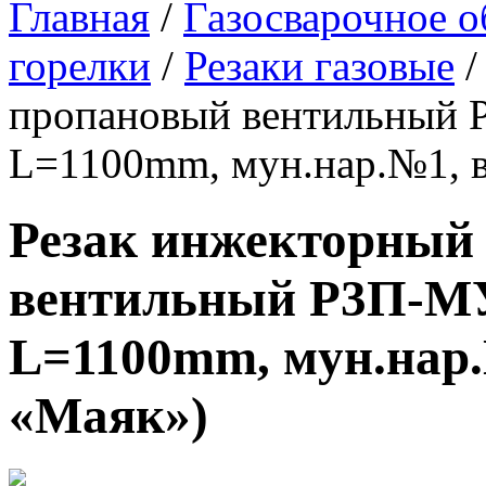
Главная
/
Газосварочное о
горелки
/
Резаки газовые
/
пропановый вентильный Р
L=1100mm, мун.нар.№1, в
Резак инжекторный
вентильный Р3П-МУ 
L=1100mm, мун.нар.
«Маяк»)