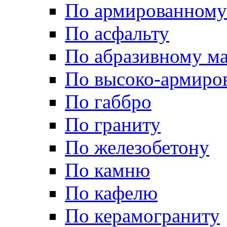
По армированному
По асфальту
По абразивному м
По высоко-армиро
По габбро
По граниту
По железобетону
По камню
По кафелю
По керамограниту