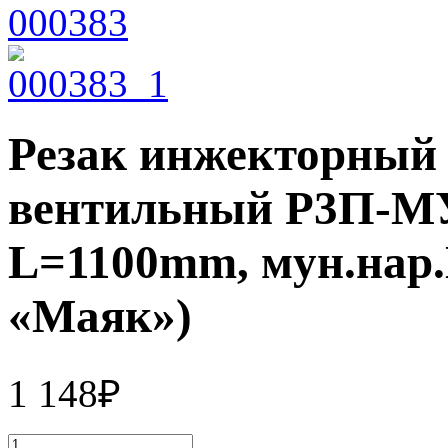
Резак инжекторный
вентильный Р3П-МУ 
L=1100mm, мун.нар.
«Маяк»)
1 148
₽