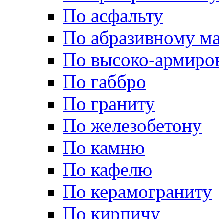
По асфальту
По абразивному м
По высоко-армиро
По габбро
По граниту
По железобетону
По камню
По кафелю
По керамограниту
По кирпичу