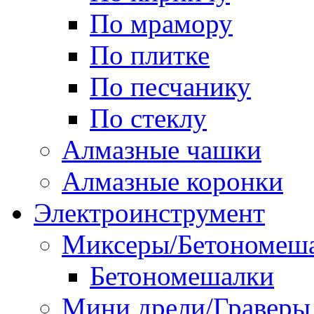
По мрамору
По плитке
По песчанику
По стеклу
Алмазные чашки
Алмазные коронки
Электроинструмент
Миксеры/Бетономеш
Бетономешалки
Мини дрели/Граверы