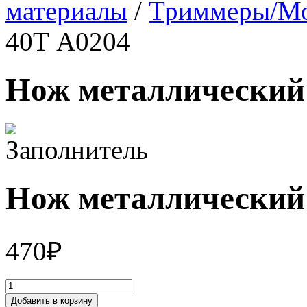
материалы
/
Триммеры/М
40Т А0204
Нож металлический
Нож металлический
470
₽
Добавить в корзину