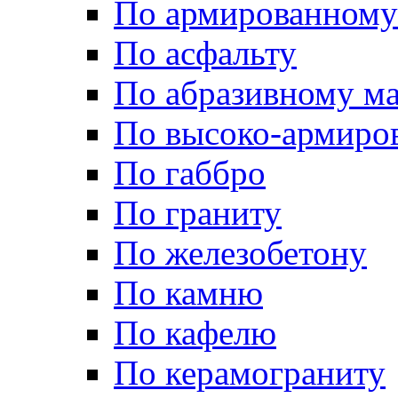
По армированному
По асфальту
По абразивному м
По высоко-армиро
По габбро
По граниту
По железобетону
По камню
По кафелю
По керамограниту