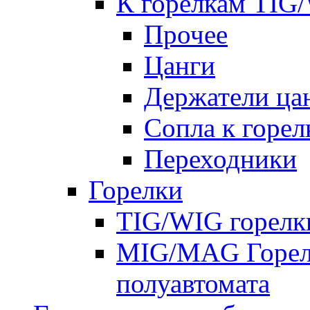
К горелкам TIG
Прочее
Цанги
Держатели ца
Сопла к горе
Переходники
Горелки
TIG/WIG горелк
MIG/MAG Горелк
полуавтомата