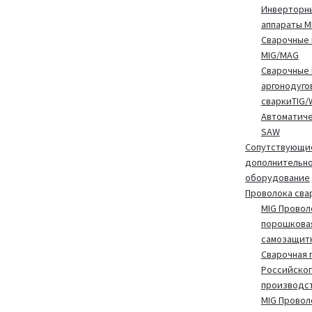
Инверторн
аппараты 
Сварочные 
MIG/MAG
Сварочные 
аргонодуго
сваркиTIG/
Автоматиче
SAW
Сопутствующие
дополнительн
оборудование
Проволока сва
MIG Провол
порошкова
самозащит
Сварочная 
Российског
производс
MIG Провол