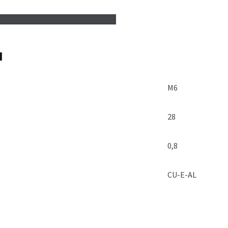
я
М6
28
0,8
CU-E-AL