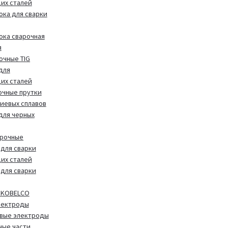
их сталей
ока для сварки
ока сварочная
я
очные TIG
для
их сталей
очные прутки
иевых сплавов
 для черных
арочные
для сварки
их сталей
для сварки
 KOBELCO
лектроды
вые электроды
ные части