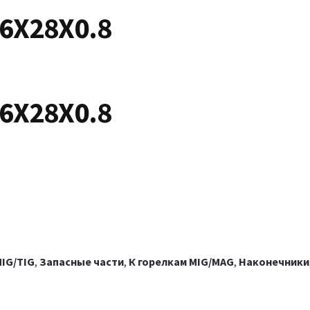
6X28X0.8
6X28X0.8
IG/TIG
,
Запасные части
,
К горелкам MIG/MAG
,
Наконечники