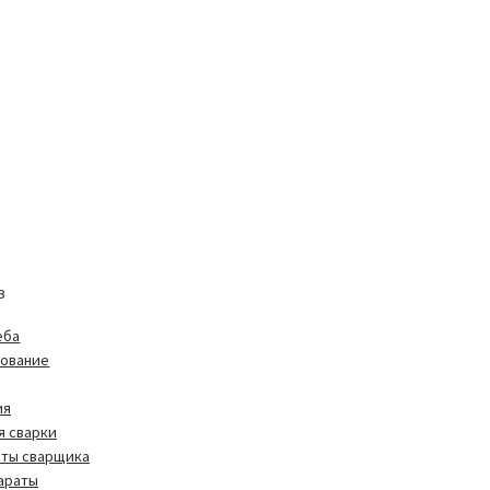
в
еба
дование
ия
я сварки
иты сварщика
араты