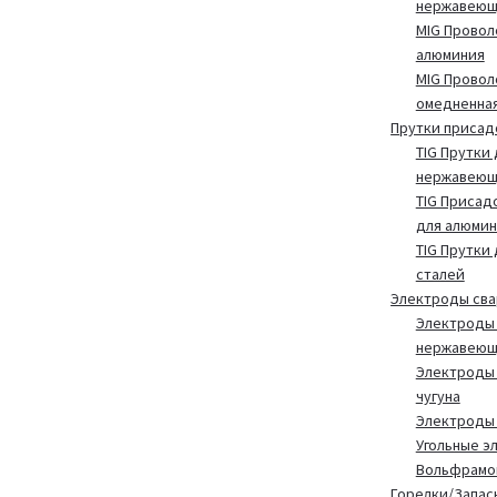
нержавеющ
MIG Провол
алюминия
MIG Провол
омедненна
Прутки присад
TIG Прутки 
нержавеющ
TIG Присад
для алюмин
TIG Прутки
сталей
Электроды св
Электроды 
нержавеющ
Электроды 
чугуна
Электроды
Угольные э
Вольфрамо
Горелки/Запас