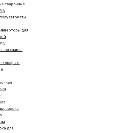
ые сварочные
MMA
полуавтоматы
инверторы для
вой
WIG
ская сварка
 товары и
ое
рочная
ока
я
ная
проволока
о
тва
ока для