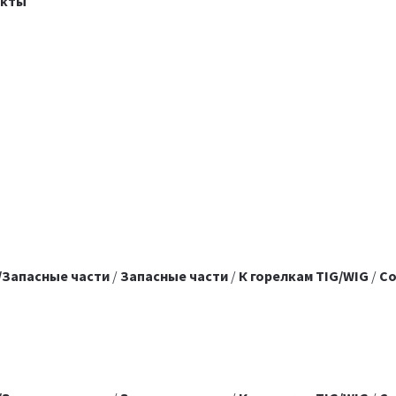
акты
/Запасные части
/
Запасные части
/
К горелкам TIG/WIG
/
Со