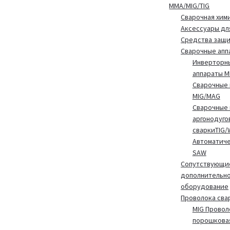
MMA/MIG/TIG
Сварочная хим
Аксессуары дл
Средства защ
Сварочные апп
Инверторн
аппараты 
Сварочные 
MIG/MAG
Сварочные 
аргонодуго
сваркиTIG/
Автоматиче
SAW
Сопутствующие
дополнительн
оборудование
Проволока сва
MIG Провол
порошкова