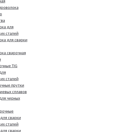
ная
проволока
о
тва
ока для
их сталей
ока для сварки
ока сварочная
я
очные TIG
для
их сталей
очные прутки
иевых сплавов
 для черных
арочные
для сварки
их сталей
для сварки