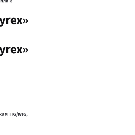
пла к
yrex»
yrex»
кам TIG/WIG
,