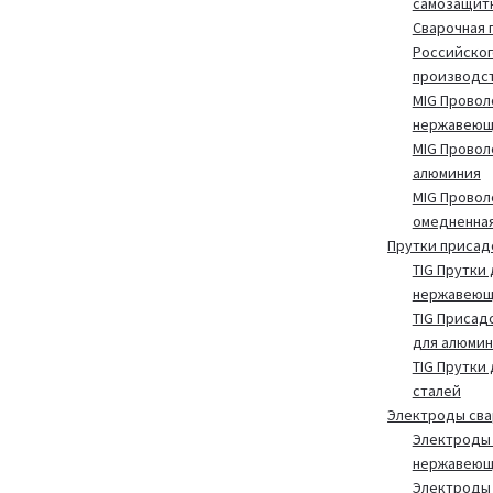
самозащит
Сварочная 
Российског
производс
MIG Провол
нержавеющ
MIG Провол
алюминия
MIG Провол
омедненна
Прутки присад
TIG Прутки 
нержавеющ
TIG Присад
для алюмин
TIG Прутки
сталей
Электроды св
Электроды 
нержавеющ
Электроды 