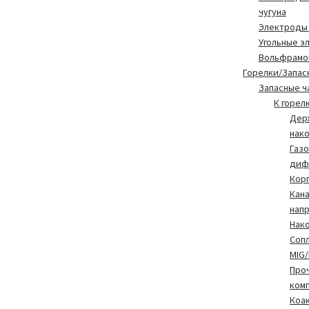
чугуна
Электроды
Угольные э
Вольфрамо
Горелки/Запас
Запасные ч
К горел
Дер
нак
Газ
диф
Корп
Кан
нап
Нак
Сопл
MIG
Про
ком
Коа