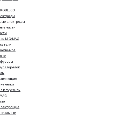
 KOBELCO
лектроды
вые электроды
ные части
асти
кам MIG/MAG
жатели
онечников
овые
фузоры
уса горелок
алы
равляющие
онечники
а к горелкам
/MAG
чие
плектующие
ксиальные