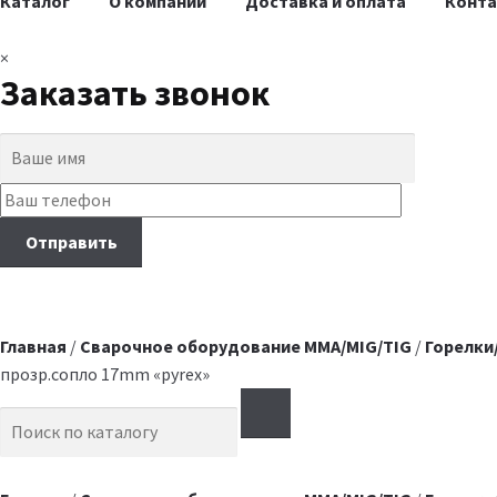
Каталог
О компании
Доставка и оплата
Конт
×
Заказать звонок
Главная
/
Сварочное оборудование MMA/MIG/TIG
/
Горелки
прозр.сопло 17mm «pyrex»
Search for: