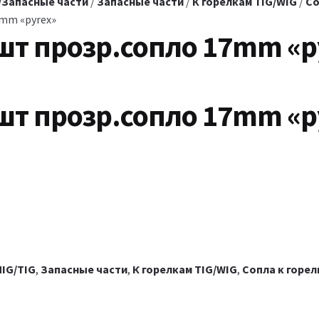
/Запасные части
/
Запасные части
/
К горелкам TIG/WIG
/
Со
7mm «pyrex»
2шт прозр.сопло 17mm «p
2шт прозр.сопло 17mm «p
IG/TIG
,
Запасные части
,
К горелкам TIG/WIG
,
Сопла к горел