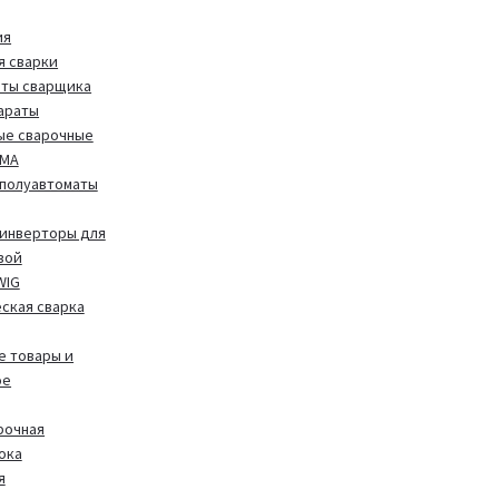
ия
я сварки
иты сварщика
араты
ые сварочные
MMA
полуавтоматы
инверторы для
вой
WIG
ская сварка
 товары и
ое
рочная
ока
я