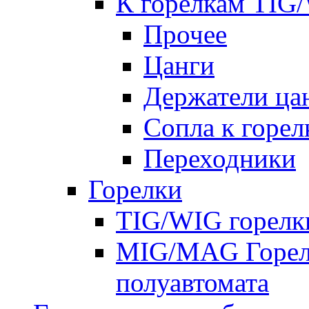
К горелкам TIG
Прочее
Цанги
Держатели ца
Сопла к горе
Переходники
Горелки
TIG/WIG горелк
MIG/MAG Горелк
полуавтомата