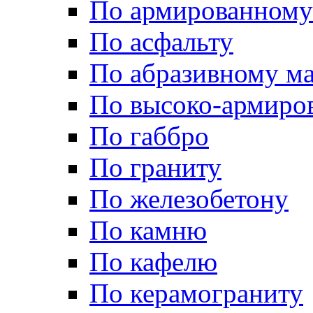
По армированному
По асфальту
По абразивному м
По высоко-армиро
По габбро
По граниту
По железобетону
По камню
По кафелю
По керамограниту