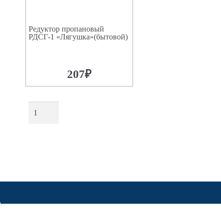
Редуктор пропановый
РДСГ-1 «Лягушка»(бытовой)
207
₽
ДОБАВИТЬ В КОРЗИНУ
1