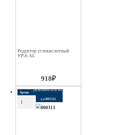
Редуктор углекислотный
УР-6 AL
918
₽
ДОБАВИТЬ В КОРЗИНУ
Артик
ул:005311