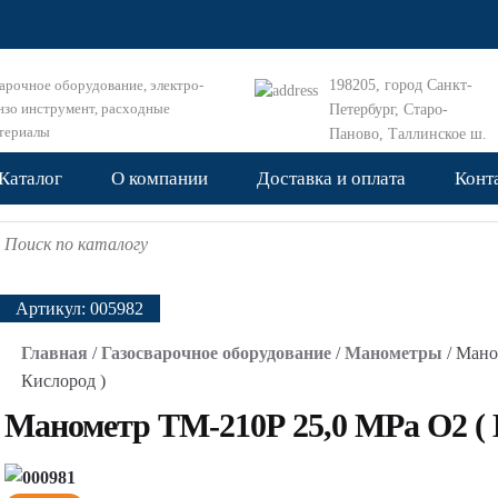
арочное оборудование, электро-
198205, город Санкт-
нзо инструмент, расходные
Петербург, Старо-
териалы
Паново, Таллинское ш.
дом 153к1
Каталог
О компании
Доставка и оплата
Конт
earch for:
Артикул:
005982
Главная
/
Газосварочное оборудование
/
Манометры
/ Мано
Кислород )
Манометр ТМ-210Р 25,0 МРа О2 ( 