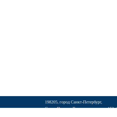
198205, город Санкт-Петербург,
Старо-Паново, Таллинское ш. дом 153к