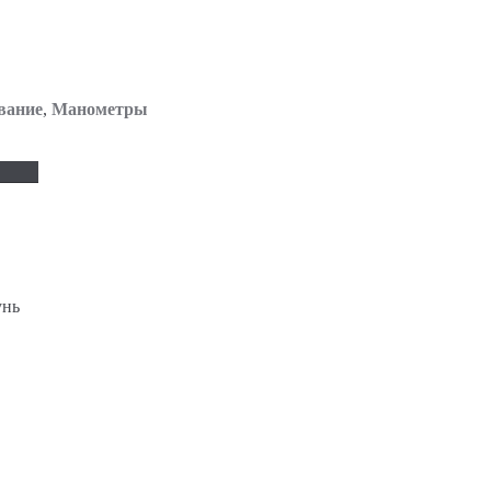
вание
,
Манометры
унь