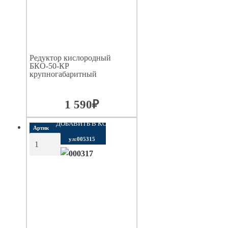
Редуктор кислородный
БКО-50-КР
крупногабаритный
1 590
₽
ДОБАВИТЬ В КОРЗИНУ
Артик
ул:005315