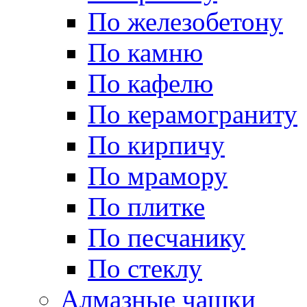
По железобетону
По камню
По кафелю
По керамограниту
По кирпичу
По мрамору
По плитке
По песчанику
По стеклу
Алмазные чашки