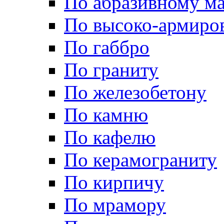
По абразивному м
По высоко-армиро
По габбро
По граниту
По железобетону
По камню
По кафелю
По керамограниту
По кирпичу
По мрамору