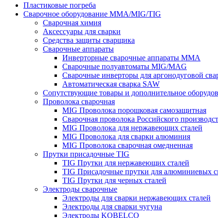
Пластиковые погреба
Сварочное оборудование MMA/MIG/TIG
Сварочная химия
Аксессуары для сварки
Средства защиты сварщика
Сварочные аппараты
Инверторные сварочные аппараты MMA
Сварочные полуавтоматы MIG/MAG
Сварочные инверторы для аргонодуговой св
Автоматическая сварка SAW
Сопутствующие товары и дополнительное оборудо
Проволока сварочная
MIG Проволока порошковая самозащитная
Сварочная проволока Российского производс
MIG Проволока для нержавеющих сталей
MIG Проволока для сварки алюминия
MIG Проволока сварочная омедненная
Прутки присадочные TIG
TIG Прутки для нержавеющих сталей
TIG Присадочные прутки для алюминиевых с
TIG Прутки для черных сталей
Электроды сварочные
Электроды для сварки нержавеющих сталей
Электроды для сварки чугуна
Электроды KOBELCO