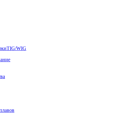
аркиTIG/WIG
вание
тва
плавов