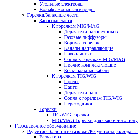
Угольные электроды
Вольфрамовые электроды
Горелки/Запасные части
Запасные части
К горелкам MIG/MAG
Держатели наконечников
Газовые диффузоры
Корпуса горелок
Каналы направляющие
Наконечники
Сопла к горелкам MIG/MAG
Прочие комплектующие
Коаксиальные кабеля
К горелкам TIG/WIG
Прочее
Цанги
Держатели цанг
Сопла к горелкам TIG/WIG
Переходники
Горелки
TIG/WIG горелки
MIG/MAG Горелки для сварочного полу
Газосварочное оборудование
Редуктора балонные газовые/Регуляторы расхода га
Редуктора