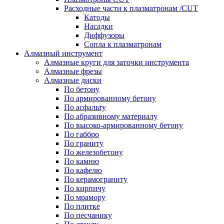
Расходные части к плазматронам /CUT
Катоды
Насадки
Диффузоры
Сопла к плазматронам
Алмазный инструмент
Алмазные круги для заточки инструмента
Алмазные фрезы
Алмазные диски
По бетону
По армированному бетону
По асфальту
По абразивному материалу
По высоко-армированному бетону
По габбро
По граниту
По железобетону
По камню
По кафелю
По керамограниту
По кирпичу
По мрамору
По плитке
По песчанику