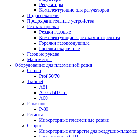
Регуляторы
Комплектующие для регуляторов
Подогреватели
Предохранительные устройства
Резаки/горелки
Резаки газовые
Комплектующие к резакам и горелкам
Горелки газовоздушные
Горелки сварочные
Газовые рукава
Манометры
Оборудование для плазменной резки
Cebora
Prof 50/70
Trafimet
A81
A101/141/151
A60
Panasonic
P-80
Ресанта
Инверторные плазменные резаки
Сварог
Инверторные аппараты для воздушно-плазмен
Плазмотроны CUT