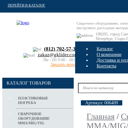
ПЕРЕЙТИ В КАТАЛОГ
Сварочное оборудование, элек
инструмент, расходные матери
198205, город Сан
Петербург, Старо-
Таллинское ш. до
(812) 702-57-30
Каталог
О компании
zakaz@gklider.com
Доставка и оп
Пн - Пт 9:00 - 18:00
Заказать звонок
Контакты
Search for:
КАТАЛОГ ТОВАРОВ
ПЛАСТИКОВЫЕ
Артикул:
006409
ПОГРЕБА
СВАРОЧНОЕ
Главная
/
С
ОБОРУДОВАНИЕ
MMA/MIG/TIG
MMA/MIG/