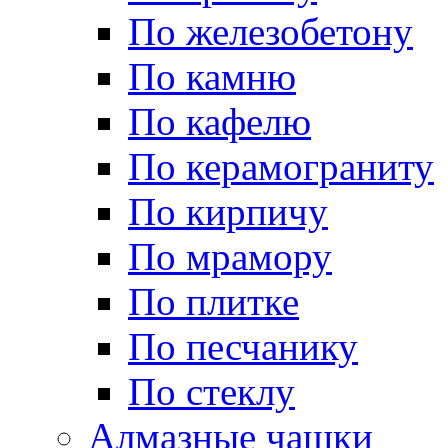
По железобетону
По камню
По кафелю
По керамограниту
По кирпичу
По мрамору
По плитке
По песчанику
По стеклу
Алмазные чашки