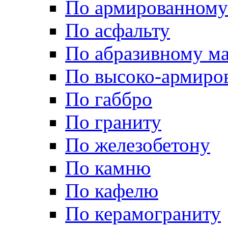
По армированному
По асфальту
По абразивному м
По высоко-армиро
По габбро
По граниту
По железобетону
По камню
По кафелю
По керамограниту