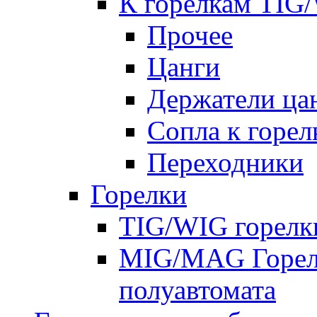
К горелкам TIG
Прочее
Цанги
Держатели ца
Сопла к горе
Переходники
Горелки
TIG/WIG горелк
MIG/MAG Горелк
полуавтомата