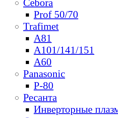
Cebora
Prof 50/70
Trafimet
A81
A101/141/151
A60
Panasonic
P-80
Ресанта
Инверторные плаз