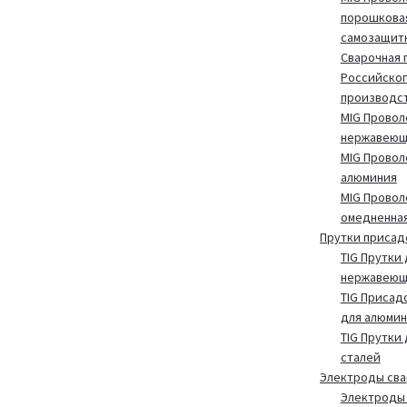
порошкова
самозащит
Сварочная 
Российског
производс
MIG Провол
нержавеющ
MIG Провол
алюминия
MIG Провол
омедненна
Прутки присад
TIG Прутки 
нержавеющ
TIG Присад
для алюмин
TIG Прутки
сталей
Электроды св
Электроды 