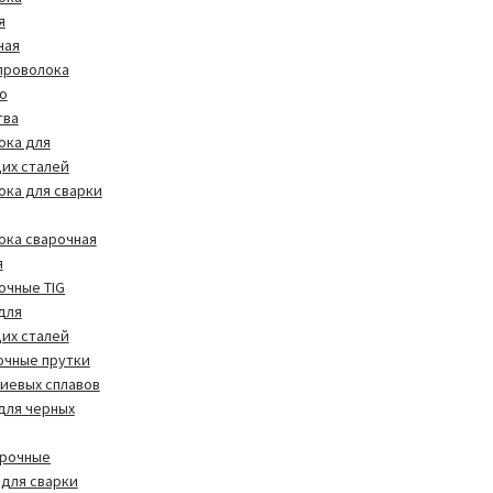
я
ная
проволока
о
тва
ока для
их сталей
ока для сварки
ока сварочная
я
очные TIG
для
их сталей
очные прутки
иевых сплавов
 для черных
арочные
для сварки