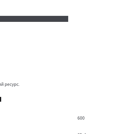
й ресурс.
я
600