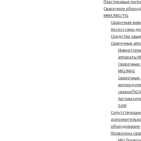
Пластиковые погр
Сварочное обору
MMA/MIG/TIG
Сварочная хим
Аксессуары дл
Средства защ
Сварочные апп
Инверторн
аппараты 
Сварочные 
MIG/MAG
Сварочные 
аргонодуго
сваркиTIG/
Автоматиче
SAW
Сопутствующие
дополнительн
оборудование
Проволока сва
MIG Провол