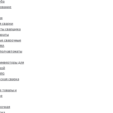
еба
дование
ия
я сварки
иты сварщика
араты
ые сварочные
MMA
полуавтоматы
инверторы для
вой
WIG
ская сварка
 товары и
ое
рочная
ока