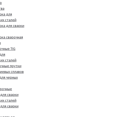
о
тва
ока для
их сталей
ока для сварки
ока сварочная
я
очные TIG
для
их сталей
очные прутки
иевых сплавов
 для черных
арочные
для сварки
их сталей
для сварки