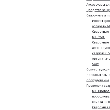
Аксессуары дл
Средства защ
Сварочные апп
Инверторн
аппараты 
Сварочные 
MIG/MAG
Сварочные 
аргонодуго
сваркиTIG/
Автоматиче
SAW
Сопутствующие
дополнительн
оборудование
Проволока сва
MIG Провол
порошкова
самозащит
Сварочная 