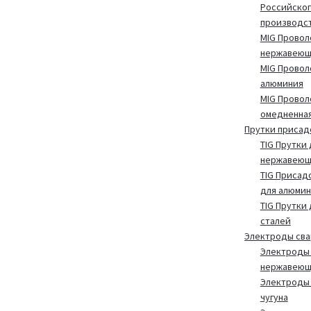
Российског
производс
MIG Провол
нержавеющ
MIG Провол
алюминия
MIG Провол
омедненна
Прутки присад
TIG Прутки 
нержавеющ
TIG Присад
для алюмин
TIG Прутки
сталей
Электроды св
Электроды 
нержавеющ
Электроды 
чугуна