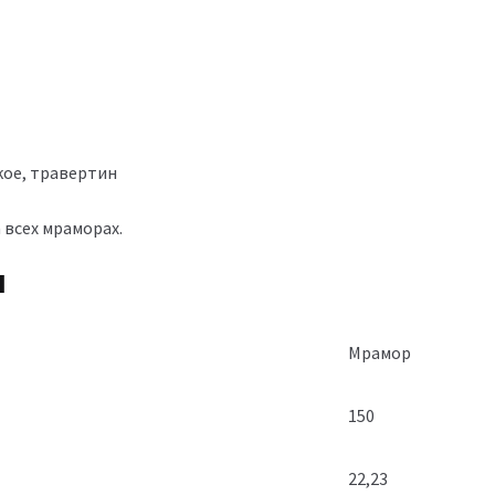
кое, травертин
всех мраморах.
я
Мрамор
150
22,23