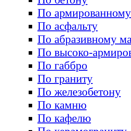
По армированному
По асфальту
По абразивному м
По высоко-армиро
По габбро
По граниту
По железобетону
По камню
По кафелю