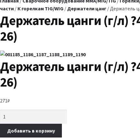
Главная
/
Сварочное оборудование MMA/MIG/TIG
/
Горелки
части
/
К горелкам TIG/WIG
/
Держатели цанг
/ Держатель цан
Держатель цанги (г/л) ?4
26)
Держатель цанги (г/л) ?4
26)
271
₽
Добавить в корзину