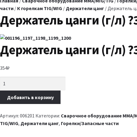
Главная
/
Сварочное оборудование MMA/MIG/TIG
/
Горелки
части
/
К горелкам TIG/WIG
/
Держатели цанг
/ Держатель цан
Держатель цанги (г/л) ?3
Держатель цанги (г/л) ?3
354
₽
Добавить в корзину
Артикул:
006201
Категории:
Сварочное оборудование MMA/M
TIG/WIG
,
Держатели цанг
,
Горелки/Запасные части