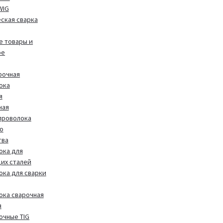
WIG
ская сварка
 товары и
ое
рочная
ока
я
ная
проволока
о
тва
ока для
их сталей
ока для сварки
ока сварочная
я
очные TIG