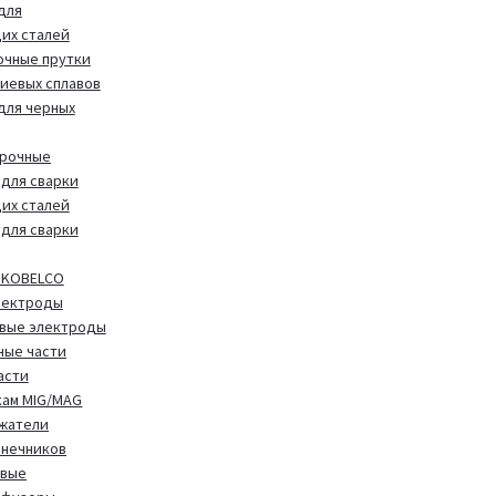
для
их сталей
очные прутки
иевых сплавов
 для черных
арочные
для сварки
их сталей
для сварки
 KOBELCO
лектроды
вые электроды
ные части
асти
кам MIG/MAG
жатели
онечников
овые