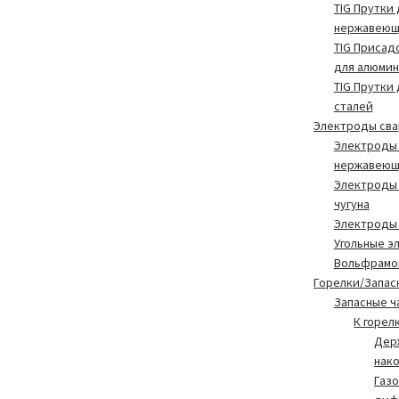
TIG Прутки 
нержавеющ
TIG Присад
для алюмин
TIG Прутки
сталей
Электроды св
Электроды 
нержавеющ
Электроды 
чугуна
Электроды
Угольные э
Вольфрамо
Горелки/Запас
Запасные ч
К горел
Дер
нак
Газ