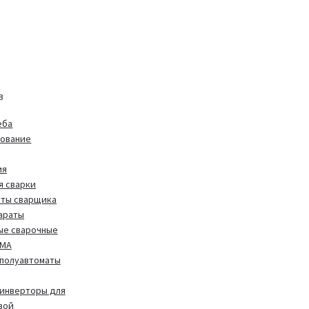
в
еба
дование
ия
я сварки
иты сварщика
араты
ые сварочные
MMA
полуавтоматы
инверторы для
вой