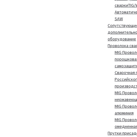
сваркиTIG/
Автоматиче
SAW
Сопутствующие
дополнительн
оборудование
Проволока сва
MIG Провол
порошкова
самозащит
Сварочная 
Российског
производс
MIG Провол
нержавеющ
MIG Провол
алюминия
MIG Провол
омедненна
Прутки присад