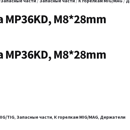
/Запасные части
/
Запасные части
/
К горелкам MIG/MAG
/
Д
а MP36KD, M8*28mm
а MP36KD, M8*28mm
IG/TIG
,
Запасные части
,
К горелкам MIG/MAG
,
Держатели