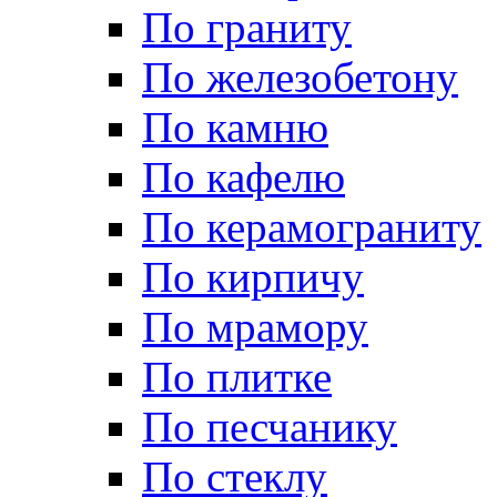
По граниту
По железобетону
По камню
По кафелю
По керамограниту
По кирпичу
По мрамору
По плитке
По песчанику
По стеклу