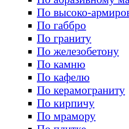
По высоко-армиро
По габбро
По граниту
По железобетону
По камню
По кафелю
По керамограниту
По кирпичу
По мрамору
По плитке