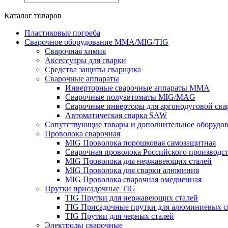
Каталог товаров
Пластиковые погреба
Сварочное оборудование MMA/MIG/TIG
Сварочная химия
Аксессуары для сварки
Средства защиты сварщика
Сварочные аппараты
Инверторные сварочные аппараты MMA
Сварочные полуавтоматы MIG/MAG
Сварочные инверторы для аргонодуговой св
Автоматическая сварка SAW
Сопутствующие товары и дополнительное оборудо
Проволока сварочная
MIG Проволока порошковая самозащитная
Сварочная проволока Российского производс
MIG Проволока для нержавеющих сталей
MIG Проволока для сварки алюминия
MIG Проволока сварочная омедненная
Прутки присадочные TIG
TIG Прутки для нержавеющих сталей
TIG Присадочные прутки для алюминиевых с
TIG Прутки для черных сталей
Электроды сварочные