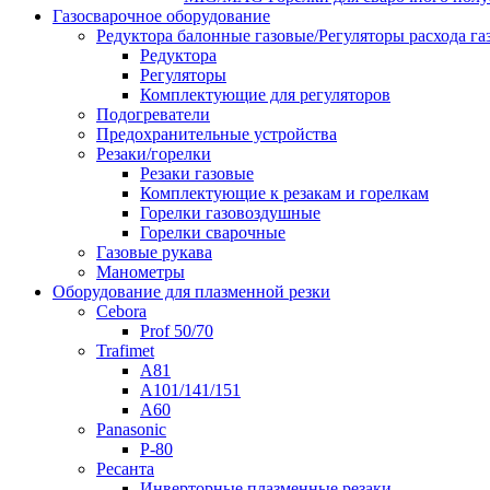
Газосварочное оборудование
Редуктора балонные газовые/Регуляторы расхода га
Редуктора
Регуляторы
Комплектующие для регуляторов
Подогреватели
Предохранительные устройства
Резаки/горелки
Резаки газовые
Комплектующие к резакам и горелкам
Горелки газовоздушные
Горелки сварочные
Газовые рукава
Манометры
Оборудование для плазменной резки
Cebora
Prof 50/70
Trafimet
A81
A101/141/151
A60
Panasonic
P-80
Ресанта
Инверторные плазменные резаки