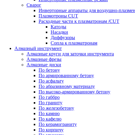
Сварог
Инверторные аппараты для воздушно-плазмен
Плазмотроны CUT
Расходные части к плазматронам /CUT
Катоды
Насадки
Диффузоры
Сопла к плазматронам
Алмазный инструмент
Алмазные круги для заточки инструмента
Алмазные фрезы
Алмазные диски
По бетону
По армированному бетону
По асфальту
По абразивному материалу
По высоко-армированному бетону
По габбро
По граниту
По железобетону
По камню
По кафелю
По керамограниту
По кирпичу