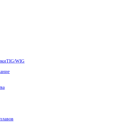
аркиTIG/WIG
вание
тва
плавов