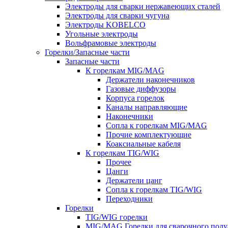
Электроды для сварки нержавеющих сталей
Электроды для сварки чугуна
Электроды KOBELCO
Угольные электроды
Вольфрамовые электроды
Горелки/Запасные части
Запасные части
К горелкам MIG/MAG
Держатели наконечников
Газовые диффузоры
Корпуса горелок
Каналы направляющие
Наконечники
Сопла к горелкам MIG/MAG
Прочие комплектующие
Коаксиальные кабеля
К горелкам TIG/WIG
Прочее
Цанги
Держатели цанг
Сопла к горелкам TIG/WIG
Переходники
Горелки
TIG/WIG горелки
MIG/MAG Горелки для сварочного полу