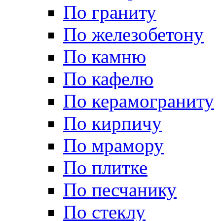
По граниту
По железобетону
По камню
По кафелю
По керамограниту
По кирпичу
По мрамору
По плитке
По песчанику
По стеклу