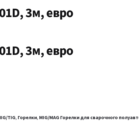
01D, 3м, евро
01D, 3м, евро
IG/TIG
,
Горелки
,
MIG/MAG Горелки для сварочного полуав