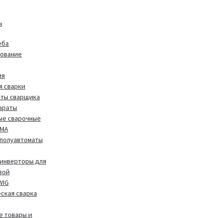
в
еба
дование
ия
я сварки
иты сварщика
араты
ые сварочные
MMA
полуавтоматы
инверторы для
вой
WIG
ская сварка
 товары и