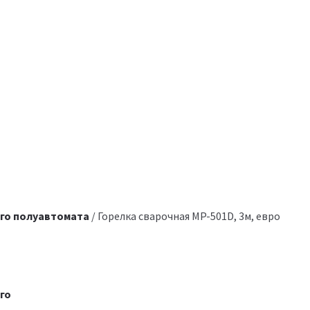
ого полуавтомата
/ Горелка сварочная MP-501D, 3м, евро
го