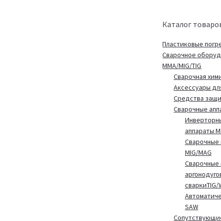
Каталог товаро
Пластиковые погр
Сварочное обору
MMA/MIG/TIG
Сварочная хим
Аксессуары дл
Средства защ
Сварочные апп
Инверторн
аппараты 
Сварочные 
MIG/MAG
Сварочные 
аргонодуго
сваркиTIG/
Автоматиче
SAW
Сопутствующие