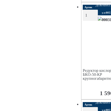
ДОБАВИТ
Артик
ул:005
Редуктор кисло
БКО-50-КР
крупногабарит
1 59
ДОБАВИТ
Артик
ул:005