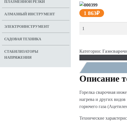
ПЛАЗМЕННОЙ РЕЗКИ
1 863
₽
АЛМАЗНЫЙ ИНСТРУМЕНТ
ЭЛЕКТРОИНСТРУМЕНТ
САДОВАЯ ТЕХНИКА
ДОБАВИТЬ В КОРЗИН
Категории:
Газосвароч
СТАБИЛИЗАТОРЫ
НАПРЯЖЕНИЯ
Описание т
Описание
Горелка сварочная инже
нагрева и других видов
горючего газа (Ацетилен
Технические характерис