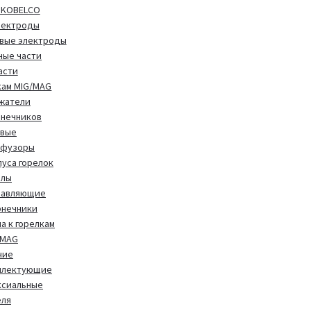
 KOBELCO
лектроды
вые электроды
ные части
асти
кам MIG/MAG
жатели
онечников
овые
фузоры
уса горелок
алы
равляющие
онечники
а к горелкам
/MAG
чие
плектующие
ксиальные
еля