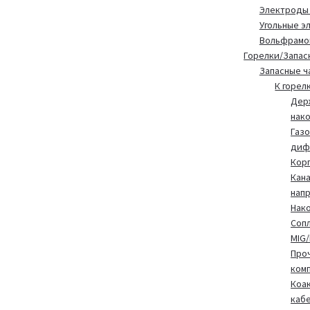
Электроды
Угольные э
Вольфрамо
Горелки/Запас
Запасные ч
К горел
Дер
нак
Газ
диф
Корп
Кан
нап
Нак
Сопл
MIG
Про
ком
Коа
каб