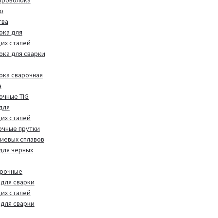
о
тва
ока для
их сталей
ока для сварки
ока сварочная
я
очные TIG
для
их сталей
очные прутки
иевых сплавов
 для черных
арочные
для сварки
их сталей
для сварки