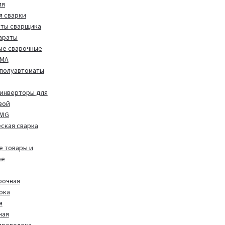
ия
я сварки
иты сварщика
араты
ые сварочные
MMA
полуавтоматы
инверторы для
вой
WIG
ская сварка
 товары и
ое
рочная
ока
я
ная
проволока