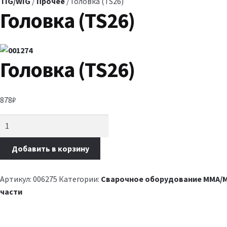
TIG/WIG
/
Прочее
/ Головка (TS26)
Головка (TS26)
Головка (TS26)
878
₽
Добавить в корзину
Артикул:
006275
Категории:
Сварочное оборудование MMA/M
части