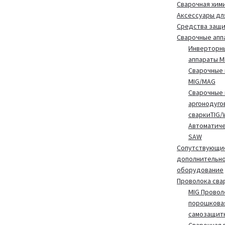
Сварочная хим
Аксессуары дл
Средства защ
Сварочные апп
Инверторн
аппараты 
Сварочные 
MIG/MAG
Сварочные 
аргонодуго
сваркиTIG/
Автоматиче
SAW
Сопутствующие
дополнительн
оборудование
Проволока сва
MIG Провол
порошкова
самозащит
Сварочная 