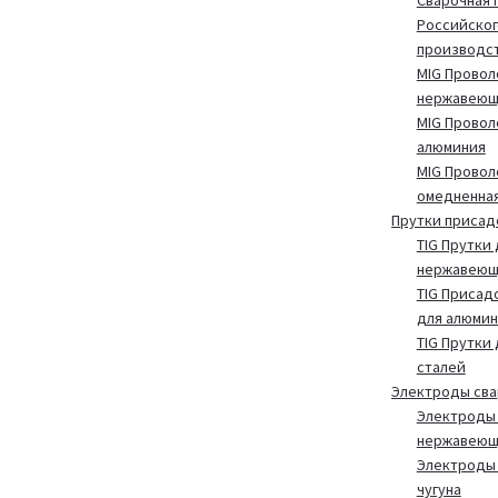
Российског
производс
MIG Провол
нержавеющ
MIG Провол
алюминия
MIG Провол
омедненна
Прутки присад
TIG Прутки 
нержавеющ
TIG Присад
для алюмин
TIG Прутки
сталей
Электроды св
Электроды 
нержавеющ
Электроды 
чугуна