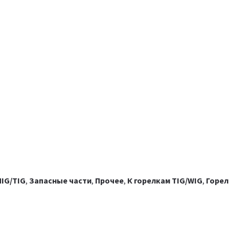
IG/TIG
,
Запасные части
,
Прочее
,
К горелкам TIG/WIG
,
Горел