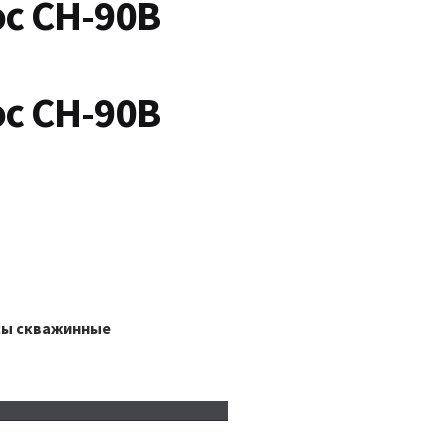
с СН-90B
с СН-90B
сы скважинные