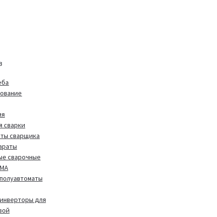
в
еба
дование
ия
я сварки
иты сварщика
араты
ые сварочные
MMA
полуавтоматы
инверторы для
вой