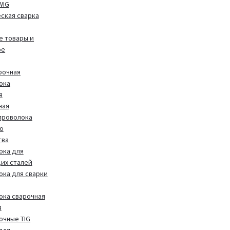
WIG
ская сварка
 товары и
ое
рочная
ока
я
ная
проволока
о
тва
ока для
их сталей
ока для сварки
ока сварочная
я
очные TIG