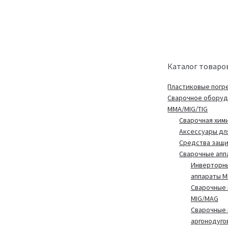
Каталог товаро
Пластиковые погр
Сварочное обору
MMA/MIG/TIG
Сварочная хим
Аксессуары дл
Средства защ
Сварочные апп
Инверторн
аппараты 
Сварочные 
MIG/MAG
Сварочные 
аргонодуго