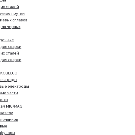
для
их сталей
очные прутки
иевых сплавов
 для черных
арочные
для сварки
их сталей
для сварки
 KOBELCO
лектроды
вые электроды
ные части
асти
кам MIG/MAG
жатели
онечников
овые
фузоры