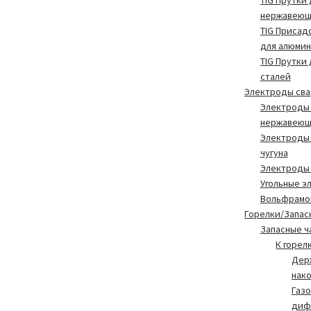
TIG Прутки 
нержавеющ
TIG Присад
для алюмин
TIG Прутки
сталей
Электроды св
Электроды 
нержавеющ
Электроды 
чугуна
Электроды
Угольные э
Вольфрамо
Горелки/Запас
Запасные ч
К горел
Дер
нак
Газ
диф