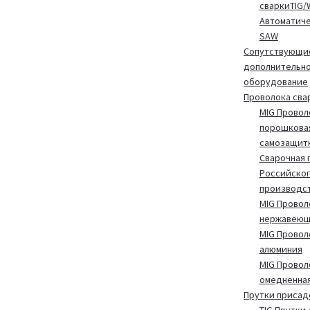
сваркиTIG/
Автоматиче
SAW
Сопутствующие
дополнительн
оборудование
Проволока сва
MIG Провол
порошкова
самозащит
Сварочная 
Российског
производс
MIG Провол
нержавеющ
MIG Провол
алюминия
MIG Провол
омедненна
Прутки присад