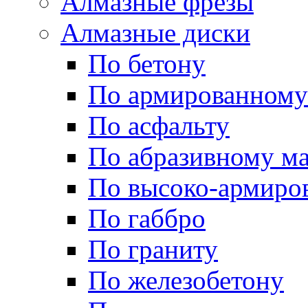
Алмазные фрезы
Алмазные диски
По бетону
По армированному
По асфальту
По абразивному м
По высоко-армиро
По габбро
По граниту
По железобетону