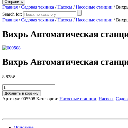
Главная
/
Садовая техника
/
Насосы
/
Насосные станции
/ Вихр
Search for:
Главная
/
Садовая техника
/
Насосы
/
Насосные станции
/ Вихр
Вихрь Автоматическая станци
Вихрь Автоматическая станци
8 828
₽
Добавить в корзину
Артикул:
005508
Категории:
Насосные станции
,
Насосы
,
Садов
Описание