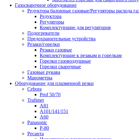
Газосварочное оборудование
Редуктора балонные газовые/Регуляторы расхода га
Редуктора
Регуляторы
Комплектующие для регуляторов
Подогреватели
Предохранительные устройства
Резаки/горелки
Резаки газовые
Комплектующие к резакам и горелкам
Горелки газовоздушные
Горелки сварочные
Газовые рукава
Манометры
Оборудование для плазменной резки
Cebora
Prof 50/70
Trafimet
A81
A101/141/151
A60
Panasonic
P-80
Ресанта