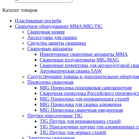
Каталог товаров
Пластиковые погреба
Сварочное оборудование MMA/MIG/TIG
Сварочная химия
Аксессуары для сварки
Средства защиты сварщика
Сварочные аппараты
Инверторные сварочные аппараты MMA
Сварочные полуавтоматы MIG/MAG
Сварочные инверторы для аргонодуговой св
Автоматическая сварка SAW
Сопутствующие товары и дополнительное оборудо
Проволока сварочная
MIG Проволока порошковая самозащитная
Сварочная проволока Российского производс
MIG Проволока для нержавеющих сталей
MIG Проволока для сварки алюминия
MIG Проволока сварочная омедненная
Прутки присадочные TIG
TIG Прутки для нержавеющих сталей
TIG Присадочные прутки для алюминиевых с
TIG Прутки для черных сталей
Электроды сварочные