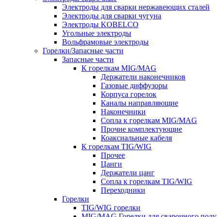
Электроды для сварки нержавеющих сталей
Электроды для сварки чугуна
Электроды KOBELCO
Угольные электроды
Вольфрамовые электроды
Горелки/Запасные части
Запасные части
К горелкам MIG/MAG
Держатели наконечников
Газовые диффузоры
Корпуса горелок
Каналы направляющие
Наконечники
Сопла к горелкам MIG/MAG
Прочие комплектующие
Коаксиальные кабеля
К горелкам TIG/WIG
Прочее
Цанги
Держатели цанг
Сопла к горелкам TIG/WIG
Переходники
Горелки
TIG/WIG горелки
MIG/MAG Горелки для сварочного полу