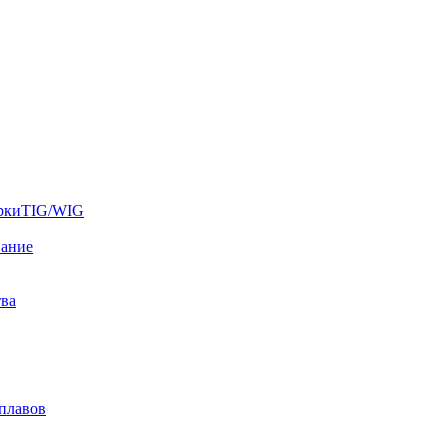
аркиTIG/WIG
вание
тва
плавов