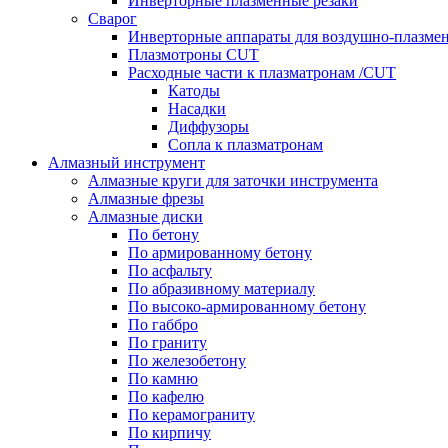
Инверторные плазменные резаки
Сварог
Инверторные аппараты для воздушно-плазмен
Плазмотроны CUT
Расходные части к плазматронам /CUT
Катоды
Насадки
Диффузоры
Сопла к плазматронам
Алмазный инструмент
Алмазные круги для заточки инструмента
Алмазные фрезы
Алмазные диски
По бетону
По армированному бетону
По асфальту
По абразивному материалу
По высоко-армированному бетону
По габбро
По граниту
По железобетону
По камню
По кафелю
По керамограниту
По кирпичу