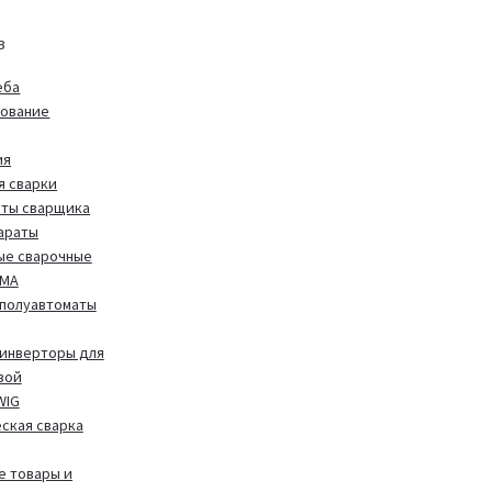
в
еба
дование
ия
я сварки
иты сварщика
араты
ые сварочные
MMA
полуавтоматы
инверторы для
вой
WIG
ская сварка
 товары и