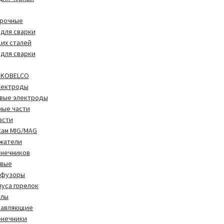
арочные
для сварки
их сталей
для сварки
 KOBELCO
лектроды
вые электроды
ные части
асти
кам MIG/MAG
жатели
онечников
овые
фузоры
уса горелок
алы
равляющие
онечники