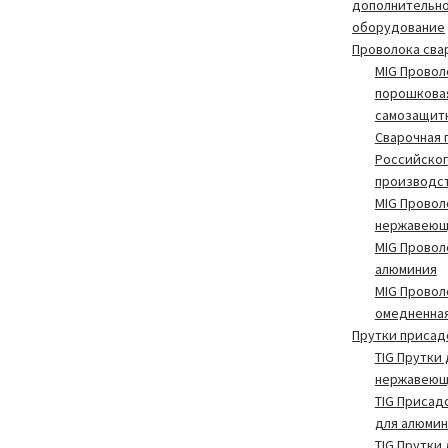
дополнительн
оборудование
Проволока сва
MIG Провол
порошкова
самозащит
Сварочная 
Российског
производс
MIG Провол
нержавеющ
MIG Провол
алюминия
MIG Провол
омедненна
Прутки присад
TIG Прутки 
нержавеющ
TIG Присад
для алюмин
TIG Прутки