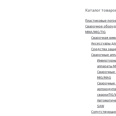
Каталог товаро
Пластиковые погр
Сварочное обору
MMA/MIG/TIG
Сварочная хим
Аксессуары дл
Средства защ
Сварочные апп
Инверторн
аппараты 
Сварочные 
MIG/MAG
Сварочные 
аргонодуго
сваркиTIG/
Автоматиче
SAW
Сопутствующие