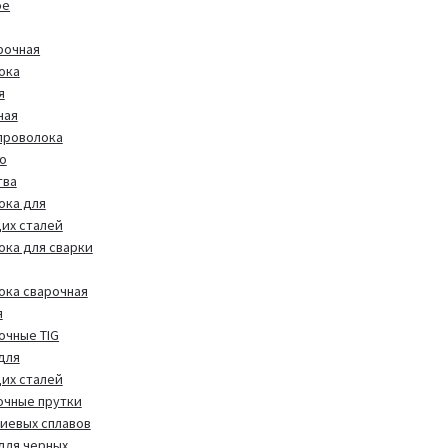
ое
рочная
ока
я
ная
проволока
о
тва
ока для
их сталей
ока для сварки
ока сварочная
я
очные TIG
для
их сталей
очные прутки
иевых сплавов
 для черных