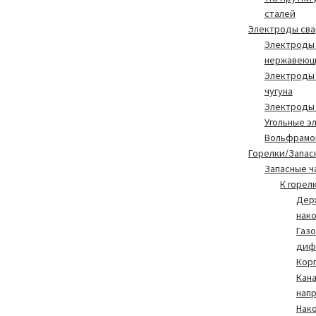
сталей
Электроды св
Электроды 
нержавеющ
Электроды 
чугуна
Электроды
Угольные э
Вольфрамо
Горелки/Запас
Запасные ч
К горел
Дер
нак
Газ
диф
Корп
Кан
нап
Нак