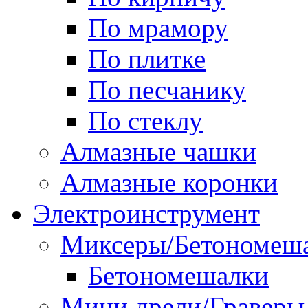
По мрамору
По плитке
По песчанику
По стеклу
Алмазные чашки
Алмазные коронки
Электроинструмент
Миксеры/Бетономеш
Бетономешалки
Мини дрели/Граверы