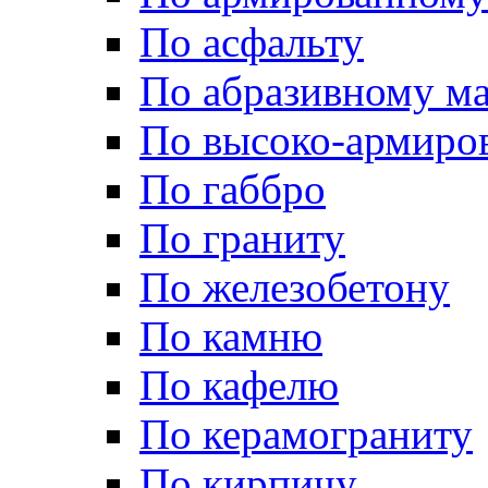
По асфальту
По абразивному м
По высоко-армиро
По габбро
По граниту
По железобетону
По камню
По кафелю
По керамограниту
По кирпичу